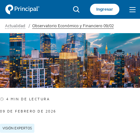
Pasar
Acceso
Ingresar
al
sitio
Search
contenido
Actualidad
Observatorio Económico y Financiero 09/02
principal
privado
4 MIN DE LECTURA
4 minute read
09 DE FEBRERO DE 2026
VISIÓN EXPERTOS