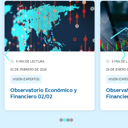
5 MIN DE LECTURA
5 MIN DE 
5 minute read
5 minute re
02 DE FEBRERO DE 2026
26 DE ENERO 
VISIÓN EXPERTOS
VISIÓN EXPE
Observatorio Económico y
Observa
Financiero 02/02
Financie