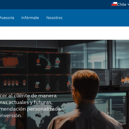
Chile
Me
Asesoría
Infórmate
Nosotros
TO
Rig
er al cliente de manera
ras actuales y futuras,
comendación personalizada
inversión.