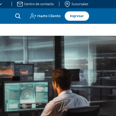
Centro de contacto
Sucursales
nu
Acceso
Hazte Cliente
Ingresar
P
sitio
ht
privado