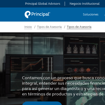
Pasar
Principal Global Advisors
Negocio Institucional
al
Menu
Soluciones
contenido
principal
Inicio
Tipos de Asesoría
Tipos de Asesoría
TOP
Contamos con un proceso que busca conoc
integral, entender sus necesidades financie
para así generar un diagnóstico y una re
en términos de productos y estrategias de 