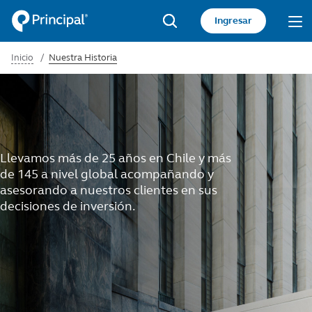
Pasar
Acceso
Ingresar
al
sitio
Search
contenido
Inicio
Nuestra Historia
principal
privado
Llevamos más de 25 años en Chile y más
de 145 a nivel global acompañando y
asesorando a nuestros clientes en sus
decisiones de inversión.