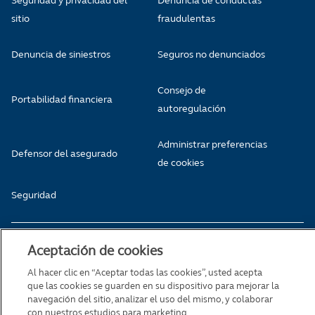
Seguridad y privacidad del
Denuncia de conductas
sitio
fraudulentas
Denuncia de siniestros
Seguros no denunciados
Consejo de
Portabilidad financiera
autoregulación
Administrar preferencias
Defensor del asegurado
de cookies
Seguridad
Aceptación de cookies
Copyright© 2021 Principal - Todos los derechos reservados
Apoquindo 3600, piso 10, Las Condes, Santiago de Chile
Al hacer clic en “Aceptar todas las cookies”, usted acepta
que las cookies se guarden en su dispositivo para mejorar la
navegación del sitio, analizar el uso del mismo, y colaborar
con nuestros estudios para marketing.