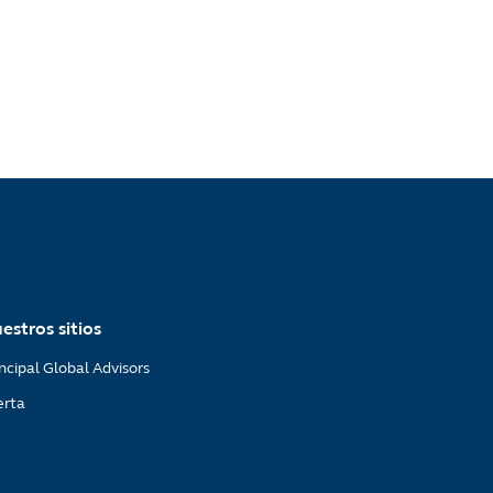
estros sitios
ncipal Global Advisors
erta