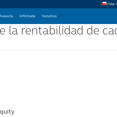
Chile
Me
Asesoría
Infórmate
Nosotros
 la rentabilidad de c
TO
Rig