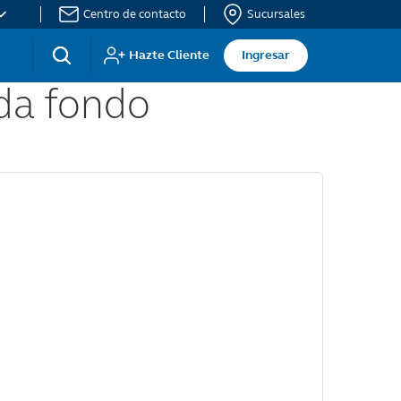
Centro de contacto
Sucursales
nu
Acceso
Hazte Cliente
Ingresar
ada fondo
P
sitio
ht
privado