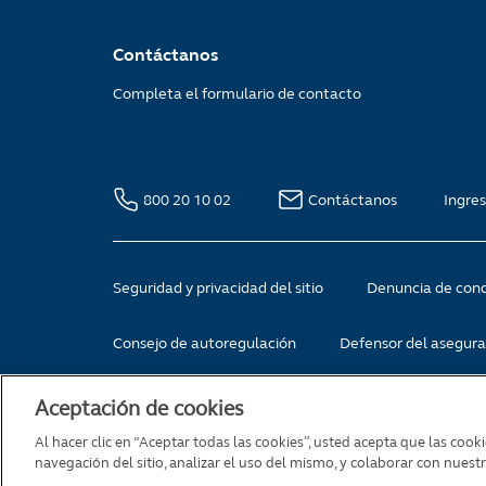
Contáctanos
Completa el formulario de contacto
800 20 10 02
Contáctanos
Ingres
Seguridad y privacidad del sitio
Denuncia de cond
Consejo de autoregulación
Defensor del asegur
Aceptación de cookies
Copyright© 2021 Principal - Todos los derechos reservado
Al hacer clic en “Aceptar todas las cookies”, usted acepta que las cook
Apoquindo 3600, piso 10, Las Condes, Santiago de Chile
navegación del sitio, analizar el uso del mismo, y colaborar con nuest