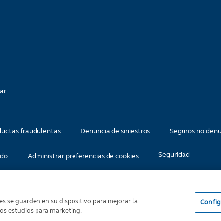
ar
uctas fraudulentas
Denuncia de siniestros
Seguros no den
Seguridad
ado
Administrar preferencias de cookies
s
ies se guarden en su dispositivo para mejorar la
Config
ros estudios para marketing.