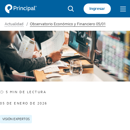
Pasar
Acceso
Ingresar
al
sitio
Search
contenido
Actualidad
Observatorio Económico y Financiero 05/01
principal
privado
5 MIN DE LECTURA
5 minute read
05 DE ENERO DE 2026
VISIÓN EXPERTOS