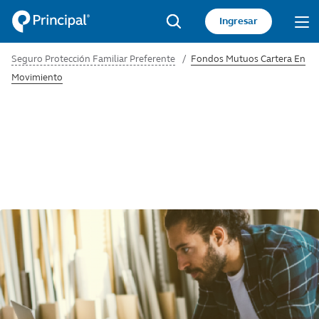
Pasar
Acceso
Ingresar
al
sitio
Search
contenido
Seguro Protección Familiar Preferente
Fondos Mutuos Cartera En
principal
privado
Movimiento