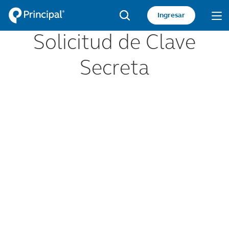
Pasar
Acceso
Ingresar
al
sitio
Search
contenido
Solicitud de Clave
principal
privado
Secreta