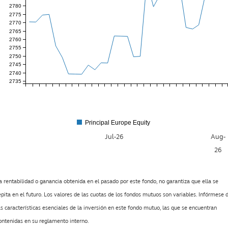
2780
2775
2770
2765
2760
2755
2750
2745
2740
2735
Principal Europe Equity
Jul-26
Aug-
26