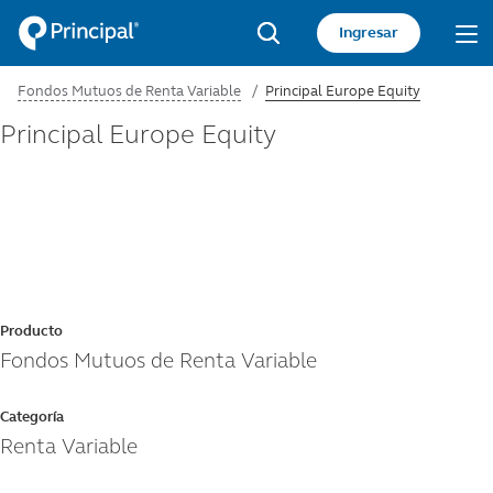
Pasar
Acceso
Ingresar
al
sitio
Search
contenido
Fondos Mutuos de Renta Variable
Principal Europe Equity
principal
privado
Principal Europe Equity
Producto
Fondos Mutuos de Renta Variable
Categoría
Renta Variable